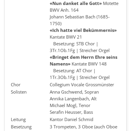
«Nun danket alle Gott»
Motette
BWV Anh. 164
Johann Sebastian Bach (1685-
1750)
«Ich hatte viel Bekümmernis»
Kantate BWV 21
Besetzung: STB Chor |
3Tr.1Ob.1Fg | Streicher Orgel
«Bringet dem Herrn Ehre seins
Namens»
Kantate BWV 148
Besetzung: AT Chor |
1Tr.3Ob.1Fg | Streicher Orgel
Chor
Collegium Vocale Grossmünster
Solisten
Anna Gschwend, Sopran
Annika Langenbach, Alt
Michael Mogl, Tenor
Serafin Heusser, Bass
Leitung
Kantor Daniel Schmid
Besetzung
3 Trompeten, 3 Oboe (auch Oboe