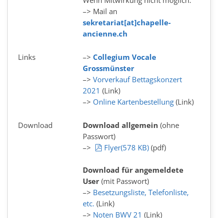
Wenn Mitwirkung nicht möglich:
–> Mail an
sekretariat[at]chapelle-
ancienne.ch
Links
–>
Collegium Vocale
Grossmünster
–>
Vorverkauf Bettagskonzert
2021
(Link)
–>
Online Kartenbestellung
(Link)
Download
Download allgemein
(ohne
Passwort)
pdf
–>
Flyer
(
578 KB
)
(pdf)
Download für angemeldete
User
(mit Passwort)
–>
Besetzungsliste, Telefonliste,
etc.
(Link)
–>
Noten BWV 21
(Link)