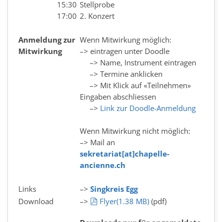
15:30
Stellprobe
17:00
2. Konzert
Anmeldung zur
Wenn Mitwirkung möglich:
Mitwirkung
–> eintragen unter Doodle
–> Name, Instrument eintragen
–> Termine anklicken
–> Mit Klick auf «Teilnehmen»
Eingaben abschliessen
–>
Link zur Doodle-Anmeldung
Wenn Mitwirkung nicht möglich:
–> Mail an
sekretariat[at]chapelle-
ancienne.ch
Links
–>
Singkreis Egg
pdf
Download
–>
Flyer
(
1.38 MB
)
(pdf)