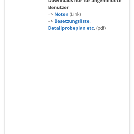
Downloads nur für angemeldete
Benutzer
–>
Noten
(Link)
–>
Besetzungsliste,
Detailprobeplan etc
.
(pdf)