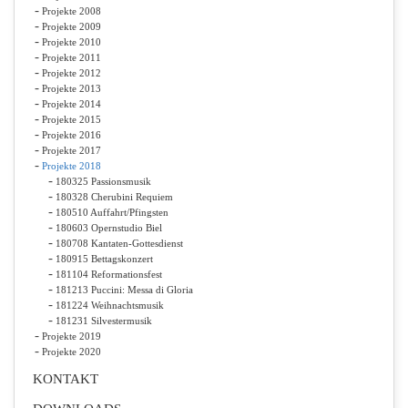
Projekte 2008
Projekte 2009
Projekte 2010
Projekte 2011
Projekte 2012
Projekte 2013
Projekte 2014
Projekte 2015
Projekte 2016
Projekte 2017
Projekte 2018
180325 Passionsmusik
180328 Cherubini Requiem
180510 Auffahrt/Pfingsten
180603 Opernstudio Biel
180708 Kantaten-Gottesdienst
180915 Bettagskonzert
181104 Reformationsfest
181213 Puccini: Messa di Gloria
181224 Weihnachtsmusik
181231 Silvestermusik
Projekte 2019
Projekte 2020
KONTAKT