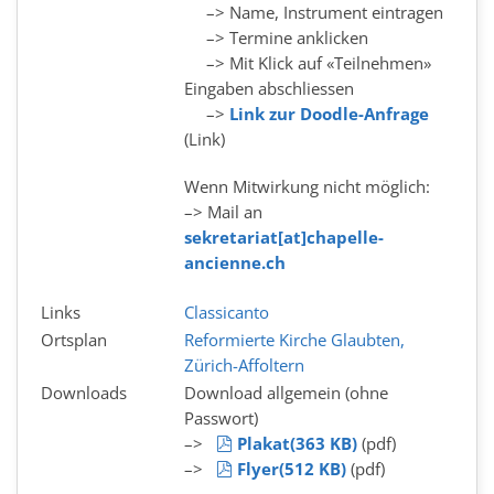
–> Name, Instrument eintragen
–> Termine anklicken
–> Mit Klick auf «Teilnehmen»
Eingaben abschliessen
–>
Link zur Doodle-Anfrage
(Link)
Wenn Mitwirkung nicht möglich:
–> Mail an
sekretariat[at]chapelle-
ancienne.ch
Links
Classicanto
Ortsplan
Reformierte Kirche Glaubten,
Zürich-Affoltern
Downloads
Download allgemein (ohne
Passwort)
pdf
–>
Plakat
(
363 KB
)
(pdf)
pdf
–>
Flyer
(
512 KB
)
(pdf)