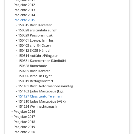
Projekte 2012
Projekte 2013
Projekte 2014
Projekte 2015
150315 Bach Kantaten
150328 ars cantata zürich
150329 Passionsmusik
150401 Loewe: Jan Hus
150405 chor04 Ostern
150412 SKGB Händel
150514 Auffahrt/Pfingsten
150531 Kammerchor Rämibühl
150628 Buxtehude
150705 Bach Kantate
150906 Israel in Egypt
150919 Bettagskonzert
151101 Bach: Reformationssonntag
151103 Judas Maccabäus (Egg)
151127 Classicanto Telemann
151210 Judas Maccabäus (AGK)
151224 Weihnachtsmusik
Projekte 2016
Projekte 2017
Projekte 2018
Projekte 2019
Projekte 2020