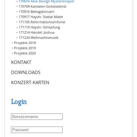
170616 Akte Zwingli Mysterienspiel
170709 Kantaten-Gottesdienst
170916 Bettagskonzert
170917 Haydn: Stabat Mater
171105 Reformationssinfonie
171110 Haydn: Schöpfung
171214 Händel: Joshua
171224 Weihnachtsmusik
Projekte 2018
Projekte 2019
Projekte 2020
KONTAKT
DOWNLOADS
KONZERT-KARTEN
Login