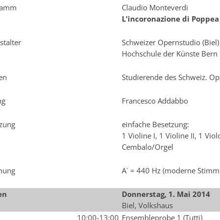
gramm
Claudio Monteverdi
L'incoronazione di Poppea
stalter
Schweizer Opernstudio (Biel)
Hochschule der Künste Bern
ten
Studierende des Schweiz. Op
ng
Francesco Addabbo
zung
einfache Besetzung:
1 Violine I, 1 Violine II, 1 Vi
Cembalo/Orgel
mung
A` = 440 Hz (moderne Stimm
en
Donnerstag, 1. Mai 2014
Biel, Volkshaus
10:00-13:00
Ensembleprobe 1 (Tutti)