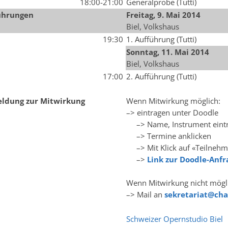
18:00-21:00
Generalprobe (Tutti)
ührungen
Freitag, 9. Mai 2014
Biel, Volkshaus
19:30
1. Aufführung (Tutti)
Sonntag, 11. Mai 2014
Biel, Volkshaus
17:00
2. Aufführung (Tutti)
ldung zur Mitwirkung
Wenn Mitwirkung möglich:
–> eintragen unter Doodle
–> Name, Instrument eint
–> Termine anklicken
–> Mit Klick auf «Teilnehm
–>
Link zur Doodle-Anfr
Wenn Mitwirkung nicht mögl
–> Mail an
sekretariat@cha
Schweizer Opernstudio Biel