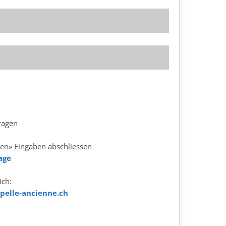
ragen
en» Eingaben abschliessen
age
ich:
pelle-ancienne.ch