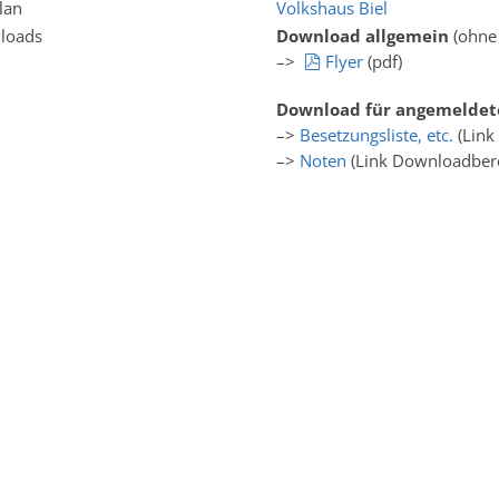
lan
Volkshaus Biel
loads
Download allgemein
(ohne
pdf
–>
Flyer
(pdf)
Download für angemeldet
–>
Besetzungsliste, etc.
(Link
–>
Noten
(Link Downloadbere