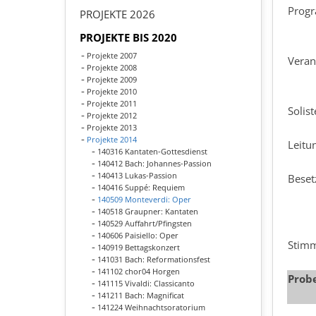
Pro
PROJEKTE 2026
PROJEKTE BIS 2020
Projekte 2007
Veran
Projekte 2008
Projekte 2009
Projekte 2010
Projekte 2011
Solis
Projekte 2012
Projekte 2013
Projekte 2014
Leitu
140316 Kantaten-Gottesdienst
140412 Bach: Johannes-Passion
140413 Lukas-Passion
Beset
140416 Suppé: Requiem
140509 Monteverdi: Oper
140518 Graupner: Kantaten
140529 Auffahrt/Pfingsten
140606 Paisiello: Oper
Stim
140919 Bettagskonzert
141031 Bach: Reformationsfest
141102 chor04 Horgen
Prob
141115 Vivaldi: Classicanto
141211 Bach: Magnificat
141224 Weihnachtsoratorium