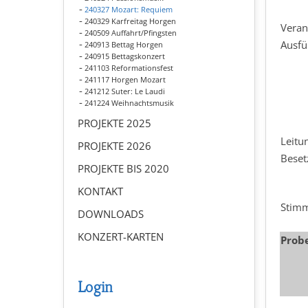
240327 Mozart: Requiem
240329 Karfreitag Horgen
Veran
240509 Auffahrt/Pfingsten
Ausfü
240913 Bettag Horgen
240915 Bettagskonzert
241103 Reformationsfest
241117 Horgen Mozart
241212 Suter: Le Laudi
241224 Weihnachtsmusik
PROJEKTE 2025
Leitu
PROJEKTE 2026
Beset
PROJEKTE BIS 2020
KONTAKT
Stim
DOWNLOADS
KONZERT-KARTEN
Prob
Login