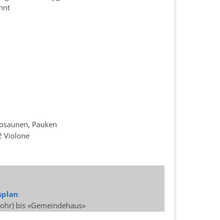
nnt
Posaunen, Pauken
 2 Violone
splan
-Rohr) bis «Gemeindehaus»