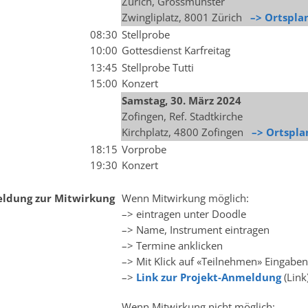
Zürich, Grossmünster
Zwingliplatz, 8001 Zürich
–> Ortspla
08:30
Stellprobe
10:00
Gottesdienst Karfreitag
13:45
Stellprobe Tutti
15:00
Konzert
Samstag, 30. März 2024
Zofingen, Ref. Stadtkirche
Kirchplatz, 4800 Zofingen
–> Ortspla
18:15
Vorprobe
19:30
Konzert
ldung zur Mitwirkung
Wenn Mitwirkung möglich:
–> eintragen unter Doodle
–> Name, Instrument eintragen
–> Termine anklicken
–> Mit Klick auf «Teilnehmen» Eingaben
–>
Link zur Projekt-Anmeldung
(Link
Wenn Mitwirkung nicht möglich: