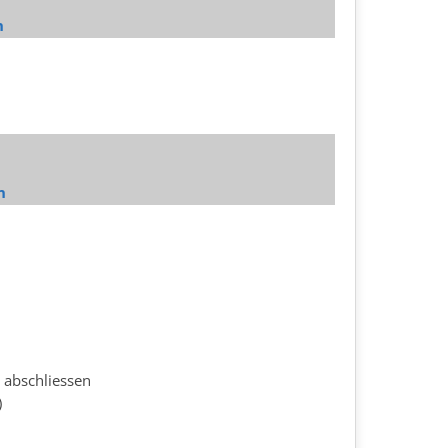
n
n
 abschliessen
)