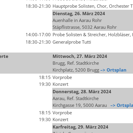
18:30-21:30
Hauptprobe Solisten, Chor, Orchester T
Dienstag, 26.
März
2024
Auenhalle in Aarau Rohr
Stäpflistrasse, 5032 Aarau Rohr
14:00-17:00
Probe Solisten & Streicher, Holzbläse
18:30-21:30
Generalprobe Tutti
erte
Mittwoch, 27.
März
2024
Brugg, Ref. Stadtkirche
Kirchplatz, 5200 Brugg
–> Ortsplan
18:15
Vorprobe
19:30
Konzert
Donnerstag, 28. März 2024
Aarau, Ref. Stadtkirche
Kirchgasse 19, 5000 Aarau
–> Ortspl
18:15
Vorprobe
19:30
Konzert
Karfreitag, 29. März 2024