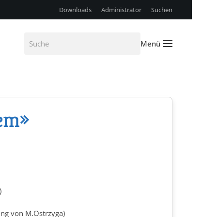
Downloads
Administrator
Suchen
Menü
em»
)
ng von M.Ostrzyga)