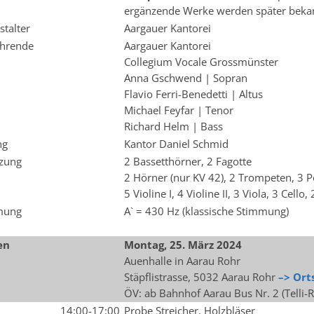
ergänzende Werke werden später beka
stalter
Aargauer Kantorei
hrende
Aargauer Kantorei
Collegium Vocale Grossmünster
Anna Gschwend | Sopran
Flavio Ferri-Benedetti | Altus
Michael Feyfar | Tenor
Richard Helm | Bass
ng
Kantor Daniel Schmid
zung
2 Bassetthörner, 2 Fagotte
2 Hörner (nur KV 42), 2 Trompeten, 3 
5 Violine I, 4 Violine II, 3 Viola, 3 Cello,
mung
A` = 430 Hz (klassische Stimmung)
en
Montag, 25. März 2024
Auenhalle in Aarau Rohr
Stäpflistrasse, 5032 Aarau Rohr
–> Ort
ÖV: ab Bahnhof Aarau Bus Nr. 2 (Telli
14:00-17:00
Probe Streicher, Holzbläser