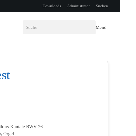
Downloads
Administrator
Suchen
Menü
st
tions-Kantate BWV 76
, Orgel