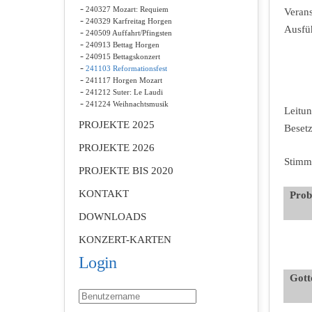
240327 Mozart: Requiem
Verans
240329 Karfreitag Horgen
Ausfü
240509 Auffahrt/Pfingsten
240913 Bettag Horgen
240915 Bettagskonzert
241103 Reformationsfest
241117 Horgen Mozart
241212 Suter: Le Laudi
241224 Weihnachtsmusik
Leitu
PROJEKTE 2025
Beset
PROJEKTE 2026
Stimm
PROJEKTE BIS 2020
KONTAKT
Prob
DOWNLOADS
KONZERT-KARTEN
Login
Gotte