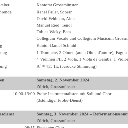
talter
Kantorat Grossmünster
hrende
Rahel Pailer, Sopran
David Feldman, Altus
Manuel Ried, Tenor
Tobias Wicky, Bass
Collegium Vocale und Collegium Musicum Grossm
ng
Kantor Daniel Schmid
zung
1 Trompete, 2 Oboen (auch Oboe d'amore), Fagott
4 Violinen I/II, 2 Viola, 1 Viola da Gamba, 1 Violo
ung
A` = 415 Hz (barocke Stimmung)
en
Samstag, 2. November 2024
Zürich, Grossmünster
10:00-13:00
Probe Instrumentalisten mit Soli und Chor
(3stündiger Probe-Dienst)
sdienst
Sonntag, 3. November 2024 – Reformationssonn
Zürich, Grossmünster
08:15
Einsingen Chor