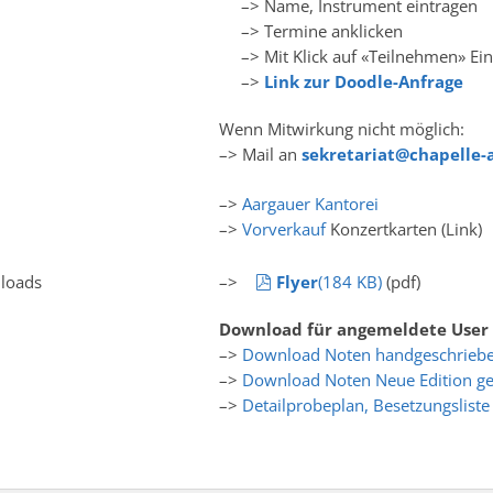
–> Name, Instrument eintragen
–> Termine anklicken
–> Mit Klick auf «Teilnehmen» Ein
–>
Link zur Doodle-Anfrage
Wenn Mitwirkung nicht möglich:
–> Mail an
sekretariat@chapelle-
–>
Aargauer Kantorei
–>
Vorverkauf
Konzertkarten (Link)
pdf
loads
–>
Flyer
(
184 KB
)
(pdf)
Download für angemeldete User 
–>
Download Noten handgeschrieb
–>
Download Noten Neue Edition ge
–>
Detailprobeplan, Besetzungsliste 