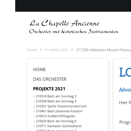
Zum Hauptinhalt springen
Home
Projekte 2021
211209 «Messias» Mozart-Fassu
LC
HOME
DAS ORCHESTER
PROJEKTE 2021
Adven
210314 Bach am Sonntag 3
210328 Bach am Sonntag 4
Hier f
210331 Spohr Passionsoratorium
210401 Bach Johannes-Passion
210513 Auffahrt/Pfingsten
210620 Bach am Sonntag 6
Prog
210711 Kantaten-Gottesdienst
210822 Bach am Sonntag 7