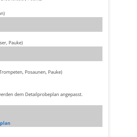
an)
ser, Pauke)
e Trompeten, Posaunen, Pauke)
werden dem Detailprobeplan angepasst.
splan