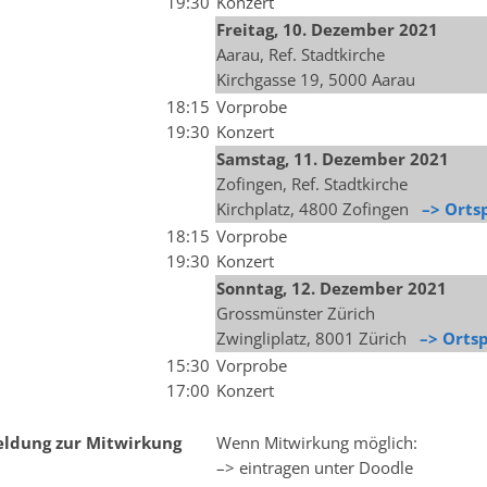
19:30
Konzert
Freitag, 10. Dezember 2021
Aarau, Ref. Stadtkirche
Kirchgasse 19, 5000 Aarau
18:15
Vorprobe
19:30
Konzert
Samstag, 11
.
Dezember
2021
Zofingen, Ref. Stadtkirche
Kirchplatz, 4800 Zofingen
–> Orts
18:15
Vorprobe
19:30
Konzert
Sonntag, 12
.
Dezember
2021
Grossmünster Zürich
Zwingliplatz, 8001 Zürich
–> Orts
15:30
Vorprobe
17:00
Konzert
ldung zur Mitwirkung
Wenn Mitwirkung möglich:
–> eintragen unter Doodle