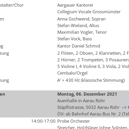
stalter/Chor
Aargauer Kantorei
Collegium Vocale Grossmünster
ten
Anna Gschwend, Sopran
Stefan Wieland, Altus
Maximilian Vogler, Tenor
Stefan Vock, Bass
ng
Kantor Daniel Schmid
zung
2 Flöten, 2 Oboen, 2 Klarinetten, 2 
2 Hörner, 2 Trompeten, 3 Posaunen
5 Violine I, 4 Violine II, 3 Viola, 2 Vi
Cembalo/Orgel
mung
A' = 430 Hz (klassische Stimmung)
en
Montag, 06. Dezember 2021
Auenhalle in Aarau Rohr
Stäpflistrasse, 5032 Aarau Rohr
–> 
ÖV: ab Bahnhof Aarau Bus Nr. 2 (Te
14:00-17:00
Probe Orchester
Streicher, Holzbläser (ohne Solisten