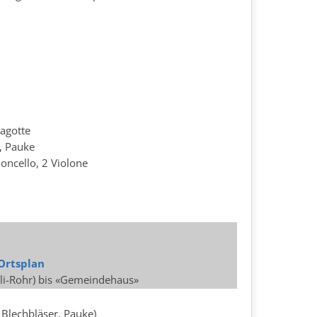
Fagotte
, Pauke
oloncello, 2 Violone
Ortsplan
lli-Rohr) bis «Gemeindehaus»
, Blechbläser, Pauke)