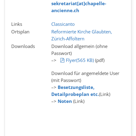
sekretariat[at]chapelle-
ancienne.ch
Links
Classicanto
Ortsplan
Reformierte Kirche Glaubten,
Zürich-Affoltern
Downloads
Download allgemein (ohne
Passwort)
pdf
–>
Flyer
(
565 KB
)
(pdf)
Download für angemeldete User
(mit Passwort)
–>
Besetzungsliste,
Detailprobeplan etc.
(Link)
–>
Noten
(Link)