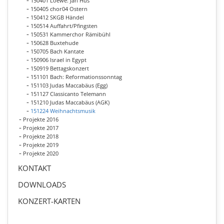
150401 Loewe: Jan Hus
150405 chor04 Ostern
150412 SKGB Händel
150514 Auffahrt/Pfingsten
150531 Kammerchor Rämibühl
150628 Buxtehude
150705 Bach Kantate
150906 Israel in Egypt
150919 Bettagskonzert
151101 Bach: Reformationssonntag
151103 Judas Maccabäus (Egg)
151127 Classicanto Telemann
151210 Judas Maccabäus (AGK)
151224 Weihnachtsmusik
Projekte 2016
Projekte 2017
Projekte 2018
Projekte 2019
Projekte 2020
KONTAKT
DOWNLOADS
KONZERT-KARTEN