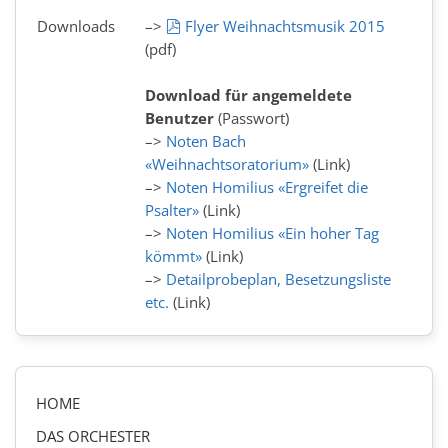
pdf
Downloads
–>
Flyer Weihnachtsmusik 2015
(pdf)
Download für angemeldete
Benutzer
(Passwort)
–>
Noten Bach
«Weihnachtsoratorium»
(Link)
–>
Noten Homilius «Ergreifet die
Psalter»
(Link)
–>
Noten Homilius «Ein hoher Tag
kömmt»
(Link)
–>
Detailprobeplan, Besetzungsliste
etc.
(Link)
HOME
DAS ORCHESTER