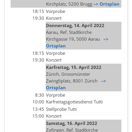
Kirchplatz, 5200 Brugg
–> Ortsplan
18:15
Vorprobe
19:30
Konzert
Donnerstag, 14. April 2022
Aarau, Ref. Stadtkirche
Kirchgasse 19, 5000 Aarau
–>
Ortsplan
18:15
Vorprobe
19:30
Konzert
Karfreitag, 15. April 2022
Zürich, Grossmünster
Zwingliplatz, 8001 Zürich
–>
Ortsplan
8:30
Vorprobe
10:00
Karfreitagsgottesdienst Tutti
13:45
Stellprobe Tutti
15:00
Konzert
Samstag, 16. April 2022
Zofingen, Ref. Stadtkirche