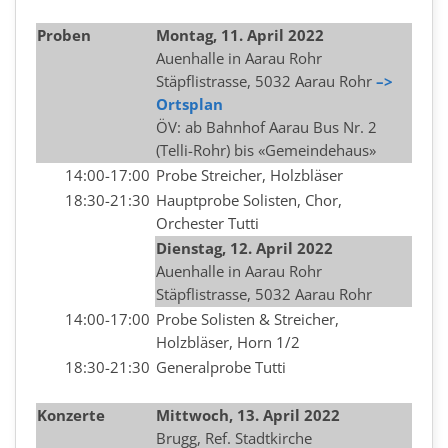
Proben
Montag, 11. April 2022
Auenhalle in Aarau Rohr
Stäpflistrasse, 5032 Aarau Rohr
–>
Ortsplan
ÖV: ab Bahnhof Aarau Bus Nr. 2
(Telli-Rohr) bis «Gemeindehaus»
14:00-17:00
Probe Streicher, Holzbläser
18:30-21:30
Hauptprobe Solisten, Chor,
Orchester Tutti
Dienstag, 12.
April
2022
Auenhalle in Aarau Rohr
Stäpflistrasse, 5032 Aarau Rohr
14:00-17:00
Probe Solisten & Streicher,
Holzbläser, Horn 1/2
18:30-21:30
Generalprobe Tutti
Konzerte
Mittwoch, 13.
April
2022
Brugg, Ref. Stadtkirche