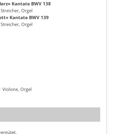
Herz» Kantate BWV 138
treicher, Orgel
Gott» Kantate BWV 139
treicher, Orgel
 1 Violone, Orgel
vergütet.