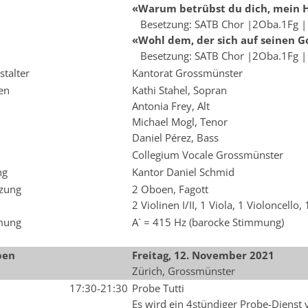
«Warum betrübst du dich, mein 
Besetzung: SATB Chor |2Oba.1Fg | S
«Wohl dem, der sich auf seinen 
Besetzung: SATB Chor |2Oba.1Fg | S
stalter
Kantorat Grossmünster
ten
Kathi Stahel, Sopran
Antonia Frey, Alt
Michael Mogl, Tenor
Daniel Pérez, Bass
Collegium Vocale Grossmünster
ng
Kantor Daniel Schmid
zung
2 Oboen, Fagott
2 Violinen I/II, 1 Viola, 1 Violoncello,
mung
A` = 415 Hz (barocke Stimmung)
ben
Freitag, 12. November 2021
Zürich, Grossmünster
17:30-21:30
Probe Tutti
Es wird ein 4stündiger Probe-Dienst 