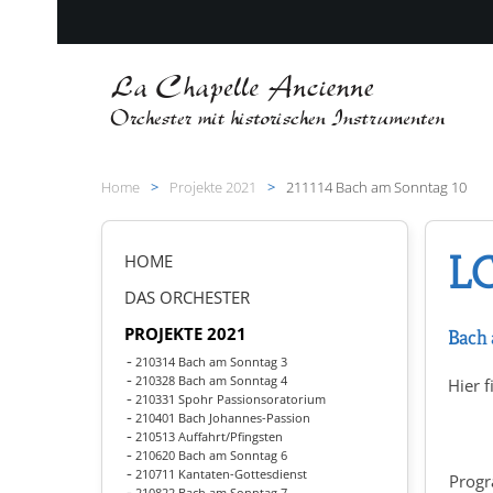
Zum Hauptinhalt springen
Home
Projekte 2021
211114 Bach am Sonntag 10
LC
HOME
DAS ORCHESTER
PROJEKTE 2021
Bach 
210314 Bach am Sonntag 3
210328 Bach am Sonntag 4
Hier f
210331 Spohr Passionsoratorium
210401 Bach Johannes-Passion
210513 Auffahrt/Pfingsten
210620 Bach am Sonntag 6
210711 Kantaten-Gottesdienst
Prog
210822 Bach am Sonntag 7