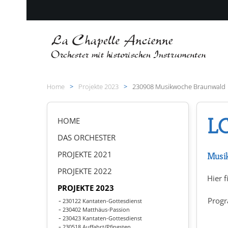
Zum Hauptinhalt springen
Home
Projekte 2023
230908 Musikwoche Braunwald
L
HOME
DAS ORCHESTER
PROJEKTE 2021
Musi
PROJEKTE 2022
Hier f
PROJEKTE 2023
Prog
230122 Kantaten-Gottesdienst
230402 Matthäus-Passion
230423 Kantaten-Gottesdienst
230518 Auffahrt/Pfingsten