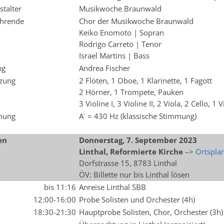
stalter
Musikwoche Braunwald
hrende
Chor der Musikwoche Braunwald
Keiko Enomoto | Sopran
Rodrigo Carreto | Tenor
Israel Martins | Bass
ng
Andrea Fischer
zung
2 Flöten, 1 Oboe, 1 Klarinette, 1 Fagott
2 Hörner, 1 Trompete, Pauken
3 Violine I, 3 Violine II, 2 Viola, 2 Cello, 
mung
A` = 430 Hz (klassische Stimmung)
en
Donnerstag, 7. September 2023
Linthal, Reformierte Kirche
–>
Ortspla
Dorfstrasse 15, 8783 Linthal
ÖV: Billette nur bis Linthal lösen
bis 11:16
Anreise Linthal SBB
12:00-16:00
Probe Solisten und Orchester (4h)
18:30-21:30
Hauptprobe Solisten, Chor, Orchester (3h)