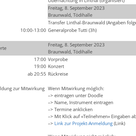
Übernachtung in Linthal (organisiert)
Freitag, 8. September 2023
Braunwald, Tödihalle
Transfer Linthal-Braunwald (Angaben folg
10:00-13:00
Generalprobe Tutti (3h)
Freitag, 8. September 2023
rte
Braunwald, Tödihalle
17:00
Vorprobe
19:00
Konzert
ab 20:55
Rückreise
dung zur Mitwirkung
Wenn Mitwirkung möglich:
–> eintragen unter Doodle
–> Name, Instrument eintragen
–> Termine anklicken
–> Mit Klick auf «Teilnehmen» Eingaben a
–>
Link zur Projekt-Anmeldung
(Link)