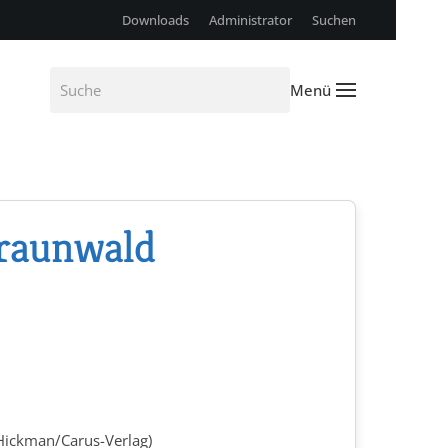
Downloads
Administrator
Suchen
Menü
raunwald
 Hickman/Carus-Verlag)