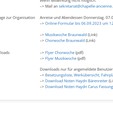
Wenn Mitwirkung nicht möglich:
–> Mail an
sekretariat@chapelle-ancienne
ge zur Organisation
Anreise und Abendessen Donnerstag. 07.
–>
Online-Formular bis 06.09.2023 um 12
–>
Musikwoche Braunwald
(Link)
–>
Chorwoche Braunwald
(Link)
loads
–>
Flyer Chorwoche
(pdf)
–>
Flyer Musikwoche
(pdf)
Downloads nur für angemeldete Benutzer
–>
Besetzungsliste, Werkübersicht, Fahrpl
–>
Download Noten Haydn Bärenreiter
(Li
–>
Download Noten Haydn Carus Fassun