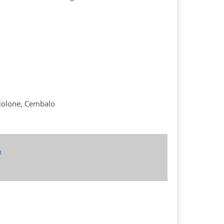
1 Violone, Cembalo
n