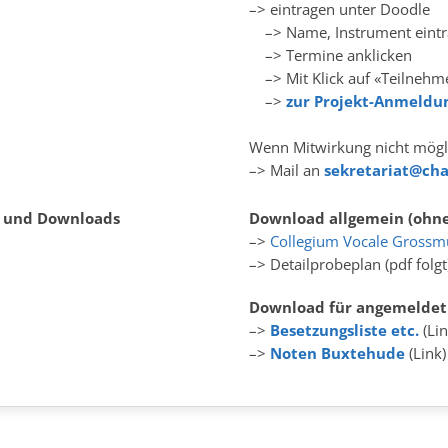
–> eintragen unter Doodle
–> Name, Instrument eintr
–> Termine anklicken
–> Mit Klick auf «Teilnehm
–>
zur Projekt-Anmeldu
Wenn Mitwirkung nicht mögl
–> Mail an
sekretariat@cha
s und Downloads
Download allgemein (ohne
–>
Collegium Vocale Grossm
–>
Detailprobeplan
(pdf folgt
Download für angemeldet
–>
Besetzungsliste etc.
(Lin
–>
Noten Buxtehude
(Link)