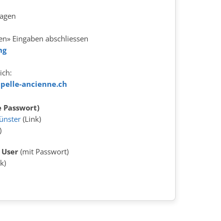
agen
en» Eingaben abschliessen
ng
ich:
pelle-ancienne.ch
 Passwort)
ünster
(Link)
)
 User
(mit Passwort)
k)