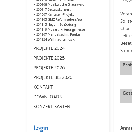
230908 Musikwoche Braunwald
230917 Bettagskonzert
Veran
231007 Kantaten-Projekt
231105 GMZ Reformationsfest
Solis
231115 Haydn: Schöpfung
Chor
231119 Mozart: Krönungsmesse
231207 Mendelssohn. Paulus
Leitu
231224 Weihnachtsmusik
Beset
PROJEKTE 2024
Stim
PROJEKTE 2025
Pro
PROJEKTE 2026
PROJEKTE BIS 2020
KONTAKT
Gott
DOWNLOADS
KONZERT-KARTEN
Login
Anme