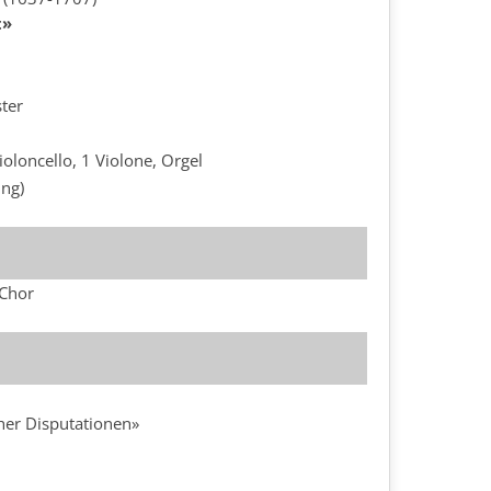
t»
ter
 Violoncello, 1 Violone, Orgel
ng)
 Chor
her Disputationen»