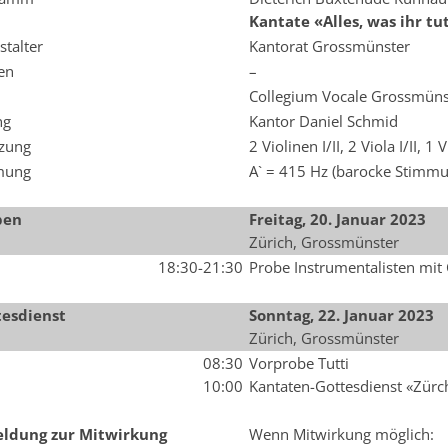
Kantate «Alles, was ihr tu
stalter
Kantorat Grossmünster
ten
–
Collegium Vocale Grossmüns
ng
Kantor Daniel Schmid
zung
2 Violinen I/II, 2 Viola I/II, 1
mung
A` = 415 Hz (barocke Stimmu
ben
Freitag, 20. Januar 2023
Zürich, Grossmünster
18:30-21:30
Probe Instrumentalisten mit
esdienst
Sonntag, 22.
Januar 2023
Zürich, Grossmünster
08:30
Vorprobe Tutti
10:00
Kantaten-Gottesdienst «Zürc
ldung zur Mitwirkung
Wenn Mitwirkung möglich: