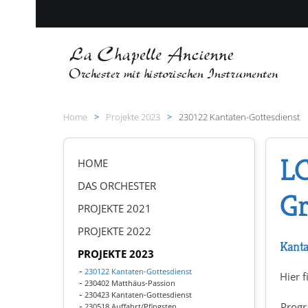
Zum Hauptinhalt springen
Home
Projekte 2023
230122 Kantaten-Gottesdienst
LC
HOME
DAS ORCHESTER
Gr
PROJEKTE 2021
PROJEKTE 2022
Kanta
PROJEKTE 2023
230122 Kantaten-Gottesdienst
Hier f
230402 Matthäus-Passion
230423 Kantaten-Gottesdienst
Prog
230518 Auffahrt/Pfingsten