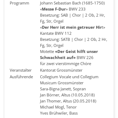
Programm
Johann Sebastian Bach (1685-1750)
«
Messe F-Dur
» BWV 233
Besetzung: SAB | Chor | 2 Ob, 2 Hr,
Fg, Str, Orgel
«
Der Herr ist mein getreuer Hir
t»
Kantate BWV 112
Besetzung: SATB | Chor | 2 Ob, 2 Hr,
Fg, Str, Orgel
Motette
«Der Geist hilft unser
Schwachheit auf»
BWV 226
für zwei vierstimmige Chöre
Veranstalter
Kantorat Grossmünster
Ausführende
Collegium Vocale und Collegium
Musicum Grossmünster
Sara-Bigna Janett, Sopran
Jan Börner, Altus (10.05.2018)
Jan Thomer, Altus (20.05.2018)
Michael Mogl, Tenor
Yves Brühwiler, Bass